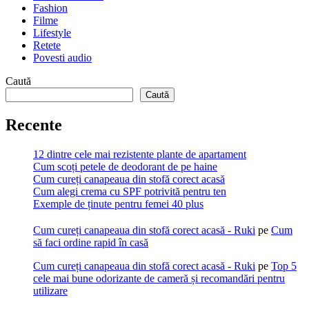
Fashion
Filme
Lifestyle
Retete
Povesti audio
Caută
Caută
Recente
12 dintre cele mai rezistente plante de apartament
Cum scoți petele de deodorant de pe haine
Cum cureți canapeaua din stofă corect acasă
Cum alegi crema cu SPF potrivită pentru ten
Exemple de ținute pentru femei 40 plus
Cum cureți canapeaua din stofă corect acasă - Ruki
pe
Cum
să faci ordine rapid în casă
Cum cureți canapeaua din stofă corect acasă - Ruki
pe
Top 5
cele mai bune odorizante de cameră și recomandări pentru
utilizare