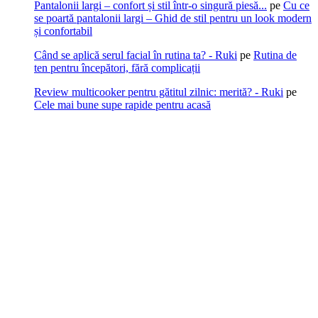
Pantalonii largi – confort și stil într-o singură piesă...
pe
Cu ce
se poartă pantalonii largi – Ghid de stil pentru un look modern
și confortabil
Când se aplică serul facial în rutina ta? - Ruki
pe
Rutina de
ten pentru începători, fără complicații
Review multicooker pentru gătitul zilnic: merită? - Ruki
pe
Cele mai bune supe rapide pentru acasă