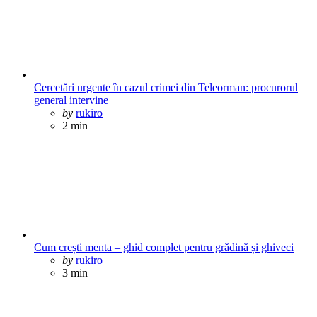
Cercetări urgente în cazul crimei din Teleorman: procurorul
general intervine
Posted
by
rukiro
2 min
Cum crești menta – ghid complet pentru grădină și ghiveci
Posted
by
rukiro
3 min