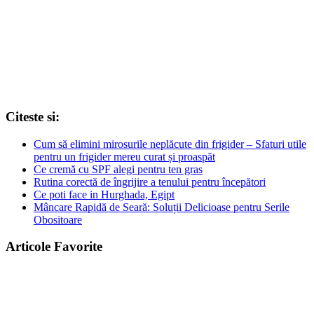
Citeste si:
Cum să elimini mirosurile neplăcute din frigider – Sfaturi utile
pentru un frigider mereu curat și proaspăt
Ce cremă cu SPF alegi pentru ten gras
Rutina corectă de îngrijire a tenului pentru începători
Ce poti face in Hurghada, Egipt
Mâncare Rapidă de Seară: Soluții Delicioase pentru Serile
Obositoare
Articole Favorite