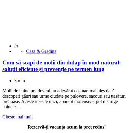
Adaugat
in
Casa & Gradina
Cum să scapi de molii din dulap în mod natural:
soluții eficiente și prevenție pe termen lung
3 min
Molii de haine pot deveni un adevărat coșmar, mai ales dacă
descoperi găuri sau urme ciudate pe pulovere, sacouri sau țtesături
prețioase. Aceste insecte mici, aparent inofensive, pot distruge
hainele…
Citeste mai mult
Rezervă-ți vacanța acum la preț redus!