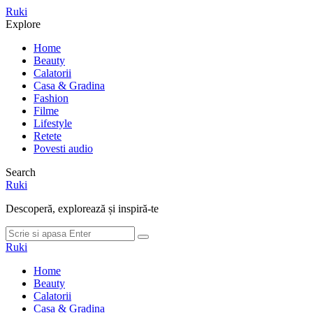
Meniu
Ruki
Cauta
Explore
Home
Beauty
Calatorii
Casa & Gradina
Fashion
Filme
Lifestyle
Retete
Povesti audio
Search
Ruki
Descoperă, explorează și inspiră-te
Cauta
Cauta
dupa:
Ruki
Home
Beauty
Calatorii
Casa & Gradina