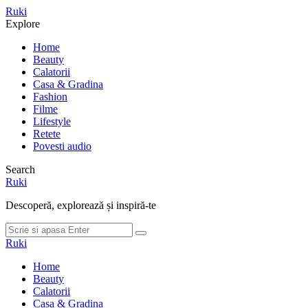
Meniu
Ruki
Cauta
Explore
Home
Beauty
Calatorii
Casa & Gradina
Fashion
Filme
Lifestyle
Retete
Povesti audio
Search
Ruki
Descoperă, explorează și inspiră-te
Cauta
Cauta
dupa:
Ruki
Home
Beauty
Calatorii
Casa & Gradina