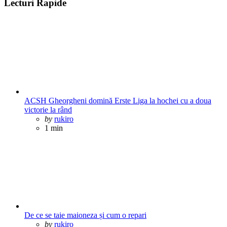
Lecturi Rapide
ACSH Gheorgheni domină Erste Liga la hochei cu a doua
victorie la rând
Posted
by
rukiro
1 min
De ce se taie maioneza și cum o repari
Posted
by
rukiro