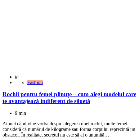
Adaugat
in
Fashion
Rochii pentru femei plinuțe – cum alegi modelul care
te avantajează indiferent de siluetă
9 min
Atunci când vine vorba despre alegerea unei rochii, multe femei
consideră că numărul de kilograme sau forma corpului reprezintă un
obstacol. În realitate, secretul nu este să ai o anumită…