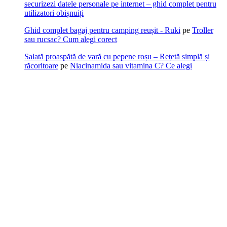
securizezi datele personale pe internet – ghid complet pentru
utilizatori obișnuiți
Ghid complet bagaj pentru camping reușit - Ruki
pe
Troller
sau rucsac? Cum alegi corect
Salată proaspătă de vară cu pepene roșu – Rețetă simplă și
răcoritoare
pe
Niacinamida sau vitamina C? Ce alegi