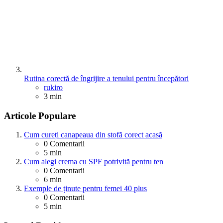
Rutina corectă de îngrijire a tenului pentru începători
Posted
rukiro
3 min
Articole Populare
Cum cureți canapeaua din stofă corect acasă
0
Comentarii
5 min
Cum alegi crema cu SPF potrivită pentru ten
0
Comentarii
6 min
Exemple de ținute pentru femei 40 plus
0
Comentarii
5 min