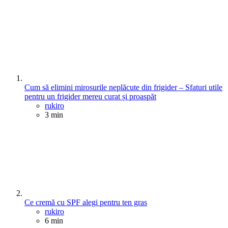
Cum să elimini mirosurile neplăcute din frigider – Sfaturi utile
pentru un frigider mereu curat și proaspăt
Posted
rukiro
3 min
Ce cremă cu SPF alegi pentru ten gras
Posted
rukiro
6 min