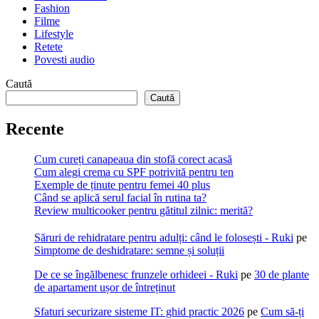
Fashion
Filme
Lifestyle
Retete
Povesti audio
Caută
Caută
Recente
Cum cureți canapeaua din stofă corect acasă
Cum alegi crema cu SPF potrivită pentru ten
Exemple de ținute pentru femei 40 plus
Când se aplică serul facial în rutina ta?
Review multicooker pentru gătitul zilnic: merită?
Săruri de rehidratare pentru adulți: când le folosești - Ruki
pe
Simptome de deshidratare: semne și soluții
De ce se îngălbenesc frunzele orhideei - Ruki
pe
30 de plante
de apartament ușor de întreținut
Sfaturi securizare sisteme IT: ghid practic 2026
pe
Cum să-ți