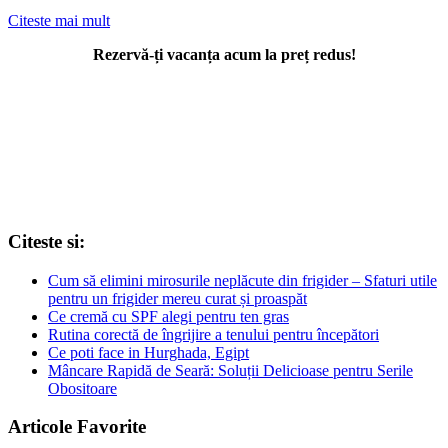
Citeste mai mult
Rezervă-ți vacanța acum la preț redus!
Citeste si:
Cum să elimini mirosurile neplăcute din frigider – Sfaturi utile
pentru un frigider mereu curat și proaspăt
Ce cremă cu SPF alegi pentru ten gras
Rutina corectă de îngrijire a tenului pentru începători
Ce poti face in Hurghada, Egipt
Mâncare Rapidă de Seară: Soluții Delicioase pentru Serile
Obositoare
Articole Favorite