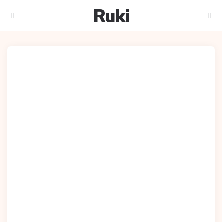
Ruki
Meniu
Caut