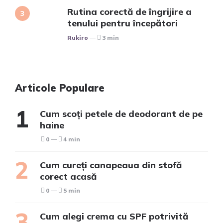
Rutina corectă de îngrijire a
tenului pentru începători
Posted
Rukiro
3 min
Articole Populare
Cum scoți petele de deodorant de pe
haine
0
4 min
Cum cureți canapeaua din stofă
corect acasă
0
5 min
Cum alegi crema cu SPF potrivită