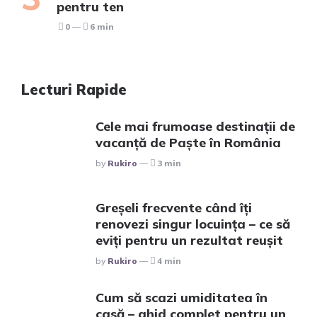
pentru ten
0
6 min
Lecturi Rapide
Cele mai frumoase destinații de
vacanță de Paște în România
Posted
By
Rukiro
3 min
Greșeli frecvente când îți
renovezi singur locuința – ce să
eviți pentru un rezultat reușit
Posted
By
Rukiro
4 min
Cum să scazi umiditatea în
casă – ghid complet pentru un