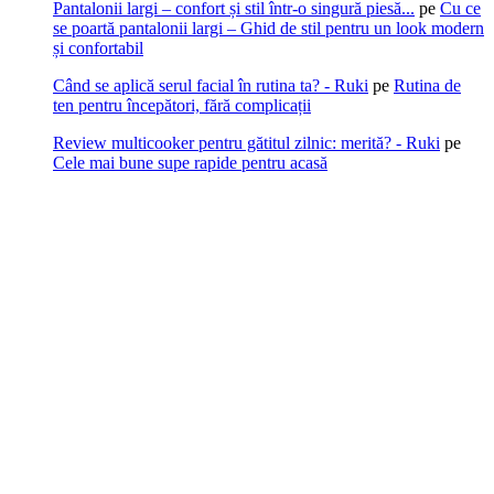
Pantalonii largi – confort și stil într-o singură piesă...
pe
Cu ce
se poartă pantalonii largi – Ghid de stil pentru un look modern
și confortabil
Când se aplică serul facial în rutina ta? - Ruki
pe
Rutina de
ten pentru începători, fără complicații
Review multicooker pentru gătitul zilnic: merită? - Ruki
pe
Cele mai bune supe rapide pentru acasă