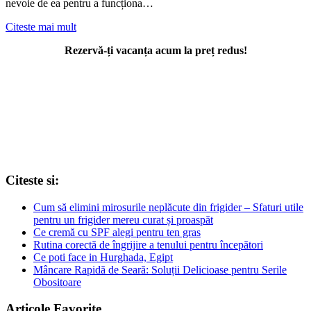
nevoie de ea pentru a funcționa…
Citeste mai mult
Rezervă-ți vacanța acum la preț redus!
Citeste si:
Cum să elimini mirosurile neplăcute din frigider – Sfaturi utile
pentru un frigider mereu curat și proaspăt
Ce cremă cu SPF alegi pentru ten gras
Rutina corectă de îngrijire a tenului pentru începători
Ce poti face in Hurghada, Egipt
Mâncare Rapidă de Seară: Soluții Delicioase pentru Serile
Obositoare
Articole Favorite