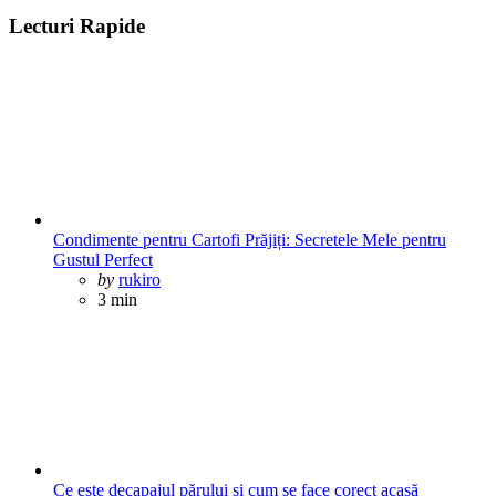
Lecturi Rapide
Condimente pentru Cartofi Prăjiți: Secretele Mele pentru
Gustul Perfect
Posted
by
rukiro
3 min
Ce este decapajul părului și cum se face corect acasă