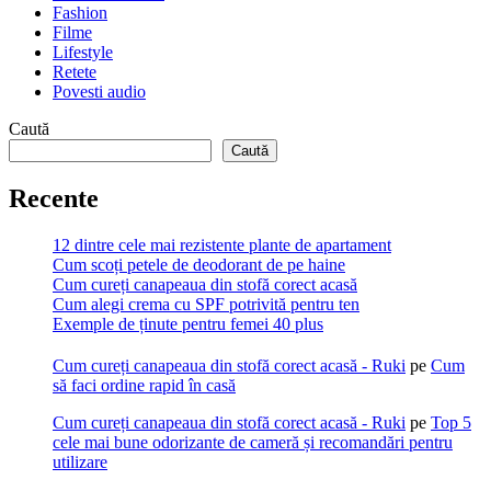
Fashion
Filme
Lifestyle
Retete
Povesti audio
Caută
Caută
Recente
12 dintre cele mai rezistente plante de apartament
Cum scoți petele de deodorant de pe haine
Cum cureți canapeaua din stofă corect acasă
Cum alegi crema cu SPF potrivită pentru ten
Exemple de ținute pentru femei 40 plus
Cum cureți canapeaua din stofă corect acasă - Ruki
pe
Cum
să faci ordine rapid în casă
Cum cureți canapeaua din stofă corect acasă - Ruki
pe
Top 5
cele mai bune odorizante de cameră și recomandări pentru
utilizare