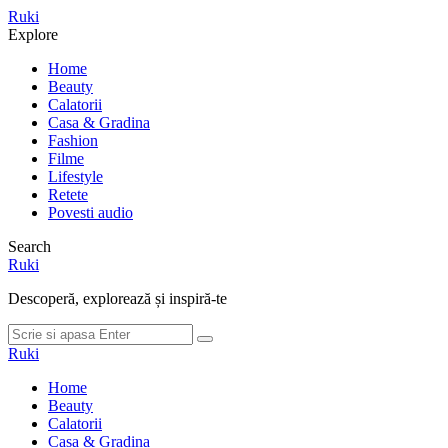
Meniu
Ruki
Cauta
Explore
Home
Beauty
Calatorii
Casa & Gradina
Fashion
Filme
Lifestyle
Retete
Povesti audio
Search
Ruki
Descoperă, explorează și inspiră-te
Cauta
Cauta
dupa:
Ruki
Home
Beauty
Calatorii
Casa & Gradina