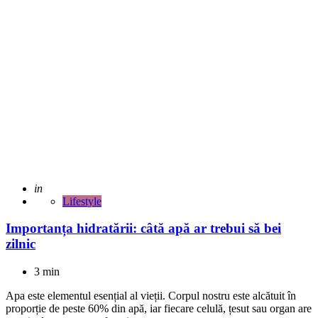
Adaugat
in
Lifestyle
Importanța hidratării: câtă apă ar trebui să bei
zilnic
3 min
Apa este elementul esențial al vieții. Corpul nostru este alcătuit în
proporție de peste 60% din apă, iar fiecare celulă, țesut sau organ are