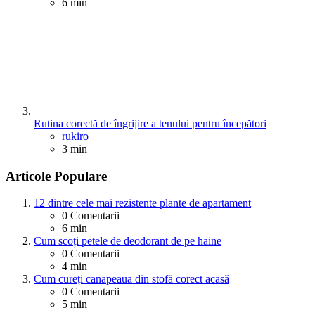
6 min
Rutina corectă de îngrijire a tenului pentru începători
Posted
rukiro
3 min
Articole Populare
12 dintre cele mai rezistente plante de apartament
0
Comentarii
6 min
Cum scoți petele de deodorant de pe haine
0
Comentarii
4 min
Cum cureți canapeaua din stofă corect acasă
0
Comentarii
5 min