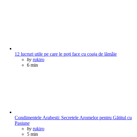
12 lucruri utile pe care le poți face cu coaja de lămâie
Posted
by
rukiro
6 min
Condimentele Arabesti: Secretele Aromelor pentru Gătitul cu
Pasiune
Posted
by
rukiro
5 min