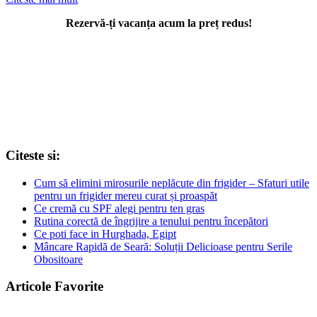
Rezervă-ți vacanța acum la preț redus!
Citeste si:
Cum să elimini mirosurile neplăcute din frigider – Sfaturi utile
pentru un frigider mereu curat și proaspăt
Ce cremă cu SPF alegi pentru ten gras
Rutina corectă de îngrijire a tenului pentru începători
Ce poti face in Hurghada, Egipt
Mâncare Rapidă de Seară: Soluții Delicioase pentru Serile
Obositoare
Articole Favorite