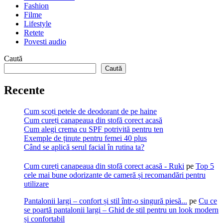
Fashion
Filme
Lifestyle
Retete
Povesti audio
Caută
Caută
Recente
Cum scoți petele de deodorant de pe haine
Cum cureți canapeaua din stofă corect acasă
Cum alegi crema cu SPF potrivită pentru ten
Exemple de ținute pentru femei 40 plus
Când se aplică serul facial în rutina ta?
Cum cureți canapeaua din stofă corect acasă - Ruki
pe
Top 5
cele mai bune odorizante de cameră și recomandări pentru
utilizare
Pantalonii largi – confort și stil într-o singură piesă...
pe
Cu ce
se poartă pantalonii largi – Ghid de stil pentru un look modern
și confortabil