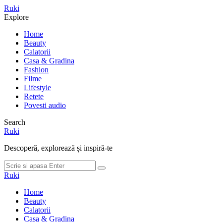
Meniu
Ruki
Cauta
Explore
Home
Beauty
Calatorii
Casa & Gradina
Fashion
Filme
Lifestyle
Retete
Povesti audio
Search
Ruki
Descoperă, explorează și inspiră-te
Cauta
Cauta
dupa:
Ruki
Home
Beauty
Calatorii
Casa & Gradina