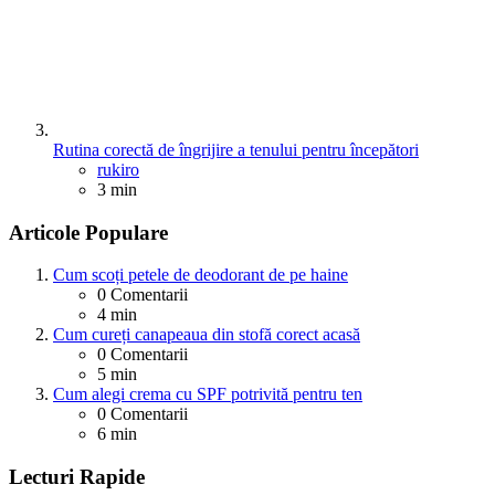
Rutina corectă de îngrijire a tenului pentru începători
Posted
rukiro
3 min
Articole Populare
Cum scoți petele de deodorant de pe haine
0
Comentarii
4 min
Cum cureți canapeaua din stofă corect acasă
0
Comentarii
5 min
Cum alegi crema cu SPF potrivită pentru ten
0
Comentarii
6 min
Lecturi Rapide