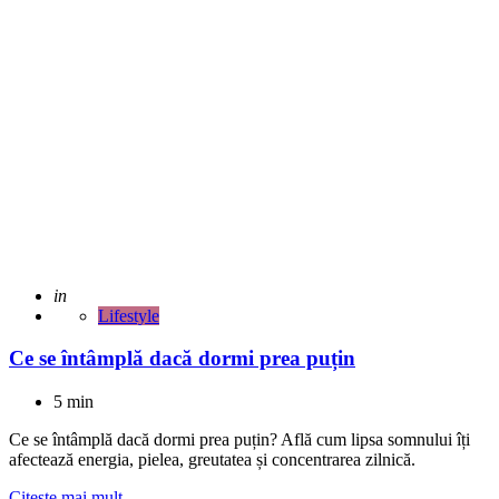
Adaugat
in
Lifestyle
Ce se întâmplă dacă dormi prea puțin
5 min
Ce se întâmplă dacă dormi prea puțin? Află cum lipsa somnului îți
afectează energia, pielea, greutatea și concentrarea zilnică.
Citeste mai mult