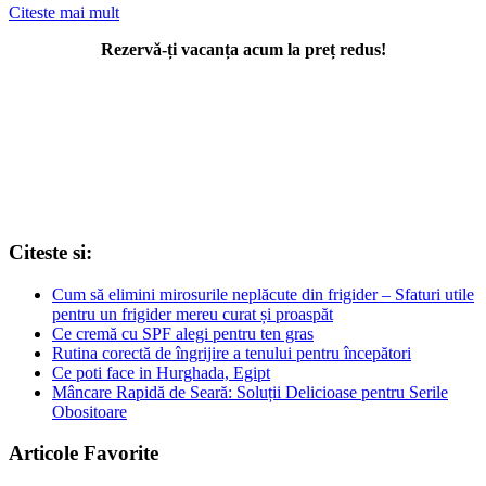
Citeste mai mult
Rezervă-ți vacanța acum la preț redus!
Citeste si:
Cum să elimini mirosurile neplăcute din frigider – Sfaturi utile
pentru un frigider mereu curat și proaspăt
Ce cremă cu SPF alegi pentru ten gras
Rutina corectă de îngrijire a tenului pentru începători
Ce poti face in Hurghada, Egipt
Mâncare Rapidă de Seară: Soluții Delicioase pentru Serile
Obositoare
Articole Favorite