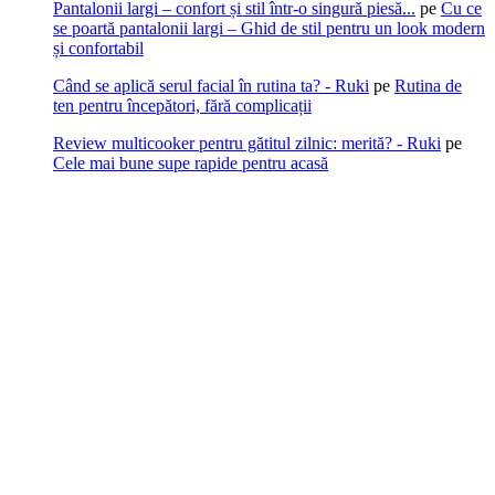
Pantalonii largi – confort și stil într-o singură piesă...
pe
Cu ce
se poartă pantalonii largi – Ghid de stil pentru un look modern
și confortabil
Când se aplică serul facial în rutina ta? - Ruki
pe
Rutina de
ten pentru începători, fără complicații
Review multicooker pentru gătitul zilnic: merită? - Ruki
pe
Cele mai bune supe rapide pentru acasă