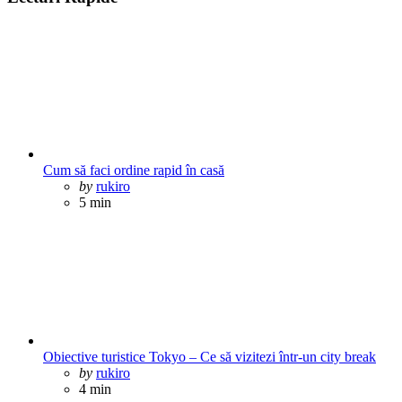
Cum să faci ordine rapid în casă
Posted
by
rukiro
5 min
Obiective turistice Tokyo – Ce să vizitezi într-un city break
Posted
by
rukiro
4 min