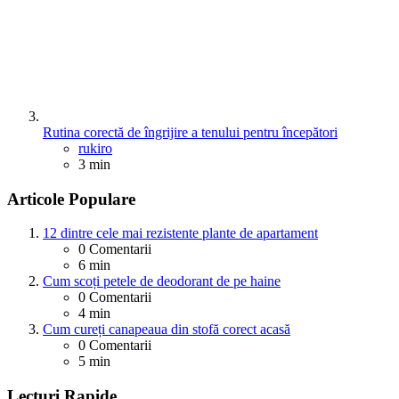
Rutina corectă de îngrijire a tenului pentru începători
Posted
rukiro
3 min
Articole Populare
12 dintre cele mai rezistente plante de apartament
0
Comentarii
6 min
Cum scoți petele de deodorant de pe haine
0
Comentarii
4 min
Cum cureți canapeaua din stofă corect acasă
0
Comentarii
5 min
Lecturi Rapide