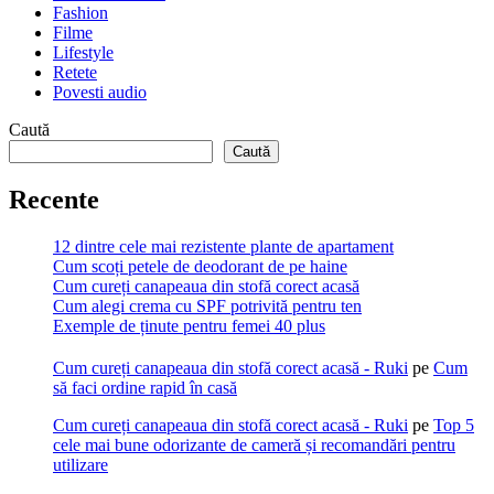
Fashion
Filme
Lifestyle
Retete
Povesti audio
Caută
Caută
Recente
12 dintre cele mai rezistente plante de apartament
Cum scoți petele de deodorant de pe haine
Cum cureți canapeaua din stofă corect acasă
Cum alegi crema cu SPF potrivită pentru ten
Exemple de ținute pentru femei 40 plus
Cum cureți canapeaua din stofă corect acasă - Ruki
pe
Cum
să faci ordine rapid în casă
Cum cureți canapeaua din stofă corect acasă - Ruki
pe
Top 5
cele mai bune odorizante de cameră și recomandări pentru
utilizare