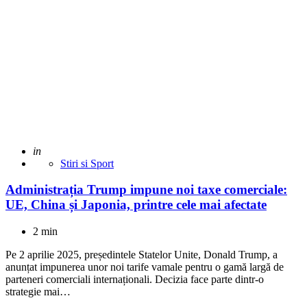
Adaugat
in
Stiri si Sport
Administrația Trump impune noi taxe comerciale:
UE, China și Japonia, printre cele mai afectate
2 min
Pe 2 aprilie 2025, președintele Statelor Unite, Donald Trump, a
anunțat impunerea unor noi tarife vamale pentru o gamă largă de
parteneri comerciali internaționali. Decizia face parte dintr-o
strategie mai…