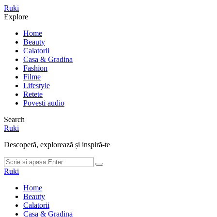
Meniu
Ruki
Cauta
Explore
Home
Beauty
Calatorii
Casa & Gradina
Fashion
Filme
Lifestyle
Retete
Povesti audio
Search
Ruki
Descoperă, explorează și inspiră-te
Cauta
Cauta
dupa:
Ruki
Home
Beauty
Calatorii
Casa & Gradina