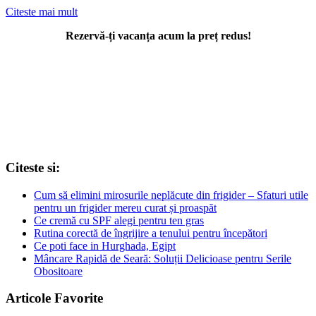
Citeste mai mult
Rezervă-ți vacanța acum la preț redus!
Citeste si:
Cum să elimini mirosurile neplăcute din frigider – Sfaturi utile
pentru un frigider mereu curat și proaspăt
Ce cremă cu SPF alegi pentru ten gras
Rutina corectă de îngrijire a tenului pentru începători
Ce poti face in Hurghada, Egipt
Mâncare Rapidă de Seară: Soluții Delicioase pentru Serile
Obositoare
Articole Favorite