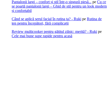
Pantalonii largi – confort și stil într-o singură piesă...
pe
Cu ce
se poartă pantalonii largi – Ghid de stil pentru un look modern
și confortabil
Când se aplică serul facial în rutina ta? - Ruki
pe
Rutina de
ten pentru începători, fără complicații
Review multicooker pentru gătitul zilnic: merită? - Ruki
pe
Cele mai bune supe rapide pentru acasă