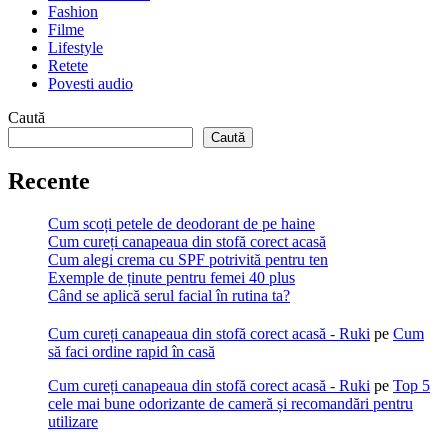
Fashion
Filme
Lifestyle
Retete
Povesti audio
Caută
Caută
Recente
Cum scoți petele de deodorant de pe haine
Cum cureți canapeaua din stofă corect acasă
Cum alegi crema cu SPF potrivită pentru ten
Exemple de ținute pentru femei 40 plus
Când se aplică serul facial în rutina ta?
Cum cureți canapeaua din stofă corect acasă - Ruki
pe
Cum
să faci ordine rapid în casă
Cum cureți canapeaua din stofă corect acasă - Ruki
pe
Top 5
cele mai bune odorizante de cameră și recomandări pentru
utilizare