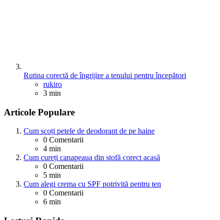
Rutina corectă de îngrijire a tenului pentru începători
Posted
rukiro
3 min
Articole Populare
Cum scoți petele de deodorant de pe haine
0
Comentarii
4 min
Cum cureți canapeaua din stofă corect acasă
0
Comentarii
5 min
Cum alegi crema cu SPF potrivită pentru ten
0
Comentarii
6 min