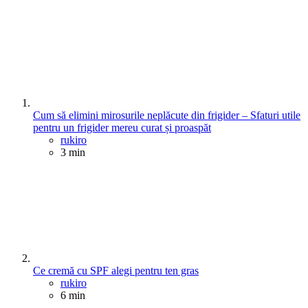
Cum să elimini mirosurile neplăcute din frigider – Sfaturi utile
pentru un frigider mereu curat și proaspăt
Posted
rukiro
3 min
Ce cremă cu SPF alegi pentru ten gras
Posted
rukiro
6 min