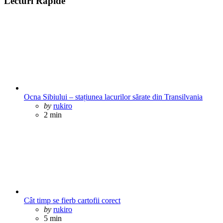
Lecturi Rapide
Ocna Sibiului – stațiunea lacurilor sărate din Transilvania
Posted
by
rukiro
2 min
Cât timp se fierb cartofii corect
Posted
by
rukiro
5 min