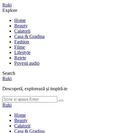
Meniu
Ruki
Cauta
Explore
Home
Beauty
Calatorii
Casa & Gradina
Fashion
Filme
Lifestyle
Retete
Povesti audio
Search
Ruki
Descoperă, explorează și inspiră-te
Cauta
Cauta
dupa:
Ruki
Home
Beauty
Calatorii
Casa & Gradina