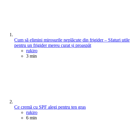
Cum să elimini mirosurile neplăcute din frigider – Sfaturi utile
pentru un frigider mereu curat și proaspăt
Posted
rukiro
3 min
Ce cremă cu SPF alegi pentru ten gras
Posted
rukiro
6 min