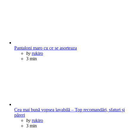
Pantaloni maro cu ce se asorteaza
Posted
by
rukiro
3 min
Cea mai bună vopsea lavabilă – Top recomandări, sfaturi și
păreri
Posted
by
rukiro
3 min