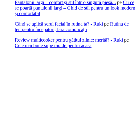
Pantalonii largi – confort și stil într-o singură piesă...
pe
Cu ce
se poartă pantalonii largi – Ghid de stil pentru un look modern
și confortabil
Când se aplică serul facial în rutina ta? - Ruki
pe
Rutina de
ten pentru începători, fără complicații
Review multicooker pentru gătitul zilnic: merită? - Ruki
pe
Cele mai bune supe rapide pentru acasă