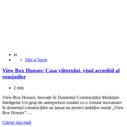
Adaugat
in
Stiri si Sport
View Box Houses: Casa viitorului, visul accesibil al
românilor
2 min
View Box Houses: Inovație în Domeniul Construcțiilor Modulare
Inteligente Un grup de antreprenori români cu o viziune inovatoare
în domeniul construcțiilor au lansat un proiect ambițios numit „View
Box Houses”….
Citeste mai mult