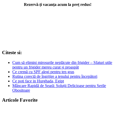
Rezervă-ți vacanța acum la preț redus!
Citeste si:
Cum să elimini mirosurile neplăcute din frigider – Sfaturi utile
pentru un frigider mereu curat și proaspăt
Ce cremă cu SPF alegi pentru ten gras
Rutina corectă de îngrijire a tenului pentru începători
Ce poti face in Hurghada, Egipt
Mâncare Rapidă de Seară: Soluții Delicioase pentru Serile
Obositoare
Articole Favorite