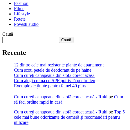
Fashion
Filme
Lifestyle
Retete
Povesti audio
Caută
Caută
Recente
12 dintre cele mai rezistente plante de apartament
Cum scoți petele de deodorant de pe haine
Cum cureți canapeaua din stofă corect acasă
Cum alegi crema cu SPF potrivită pentru ten
Exemple de ținute pentru femei 40 plus
Cum cureți canapeaua din stofă corect acasă - Ruki
pe
Cum
să faci ordine rapid în casă
Cum cureți canapeaua din stofă corect acasă - Ruki
pe
Top 5
cele mai bune odorizante de cameră și recomandări pentru
utilizare