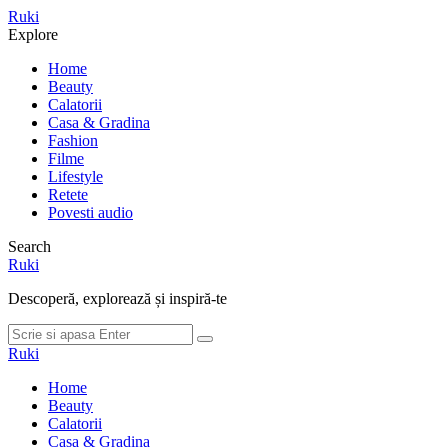
Meniu
Ruki
Cauta
Explore
Home
Beauty
Calatorii
Casa & Gradina
Fashion
Filme
Lifestyle
Retete
Povesti audio
Search
Ruki
Descoperă, explorează și inspiră-te
Cauta
Cauta
dupa:
Ruki
Home
Beauty
Calatorii
Casa & Gradina