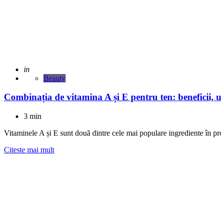
Adaugat
in
Beauty
Combinația de vitamina A și E pentru ten: beneficii, uti
3 min
Vitaminele A și E sunt două dintre cele mai populare ingrediente în pr
Citeste mai mult