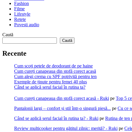
Fashion
Filme
Lifestyle
Retete
Povesti audio
Caută
Caută
Recente
Cum scoți petele de deodorant de pe haine
Cum cureți canapeaua din stofă corect acasă
Cum alegi crema cu SPF potrivită pentru ten
Exemple de ținute pentru femei 40 plus
Când se aplică serul facial în rutina ta?
Cum cureți canapeaua din stofă corect acasă - Ruki
pe
Top 5 ce
Pantalonii largi – confort și stil într-o singură piesă...
pe
Cu ce s
Când se aplică serul facial în rutina ta? - Ruki
pe
Rutina de ten 
Review multicooker pentru gătitul zilnic: merită? - Ruki
pe
Cel