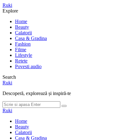
Meniu
Ruki
Cauta
Explore
Home
Beauty
Calatorii
Casa & Gradina
Fashion
Filme
Lifestyle
Retete
Povesti audio
Search
Ruki
Descoperă, explorează și inspiră-te
Cauta
Cauta
dupa:
Ruki
Home
Beauty
Calatorii
Casa & Gradina