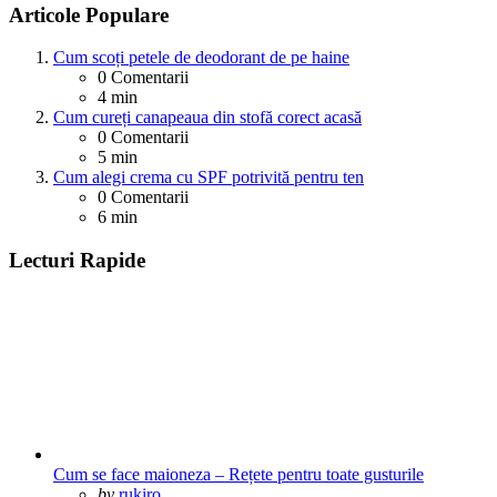
Articole Populare
Cum scoți petele de deodorant de pe haine
0
Comentarii
4 min
Cum cureți canapeaua din stofă corect acasă
0
Comentarii
5 min
Cum alegi crema cu SPF potrivită pentru ten
0
Comentarii
6 min
Lecturi Rapide
Cum se face maioneza – Rețete pentru toate gusturile
Posted
by
rukiro