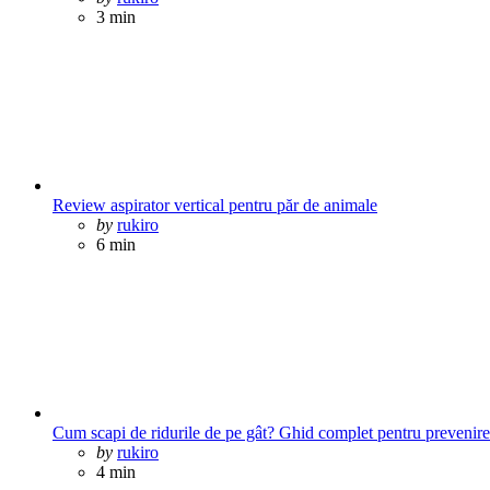
3 min
Review aspirator vertical pentru păr de animale
Posted
by
rukiro
6 min
Cum scapi de ridurile de pe gât? Ghid complet pentru prevenire ș
Posted
by
rukiro
4 min