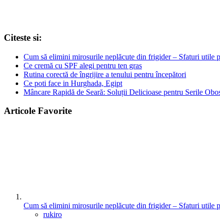
Citeste si:
Cum să elimini mirosurile neplăcute din frigider – Sfaturi utile 
Ce cremă cu SPF alegi pentru ten gras
Rutina corectă de îngrijire a tenului pentru începători
Ce poti face in Hurghada, Egipt
Mâncare Rapidă de Seară: Soluții Delicioase pentru Serile Obos
Articole Favorite
Cum să elimini mirosurile neplăcute din frigider – Sfaturi utile 
Posted
rukiro