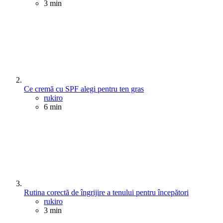
3 min
Ce cremă cu SPF alegi pentru ten gras
Posted
rukiro
6 min
Rutina corectă de îngrijire a tenului pentru începători
Posted
rukiro
3 min