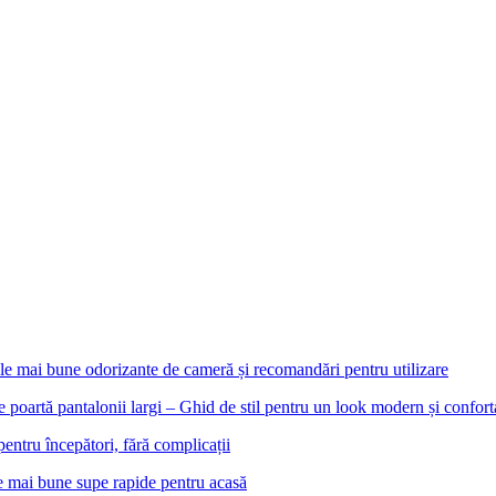
le mai bune odorizante de cameră și recomandări pentru utilizare
e poartă pantalonii largi – Ghid de stil pentru un look modern și confort
pentru începători, fără complicații
e mai bune supe rapide pentru acasă