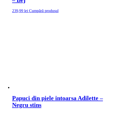
239,99
lei
Cumpără produsul
Papuci din piele intoarsa Adilette –
Negru stins