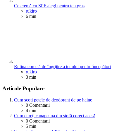
Ce cremă cu SPF alegi pentru ten gras
Posted
rukiro
6 min
Rutina corectă de îngrijire a tenului pentru începători
Posted
rukiro
3 min
Articole Populare
Cum scoți petele de deodorant de pe haine
0
Comentarii
4 min
Cum cureți canapeaua din stofă corect acasă
0
Comentarii
5 min