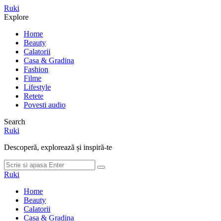
Meniu
Ruki
Cauta
Explore
Home
Beauty
Calatorii
Casa & Gradina
Fashion
Filme
Lifestyle
Retete
Povesti audio
Search
Ruki
Descoperă, explorează și inspiră-te
Cauta
Cauta
dupa:
Ruki
Home
Beauty
Calatorii
Casa & Gradina