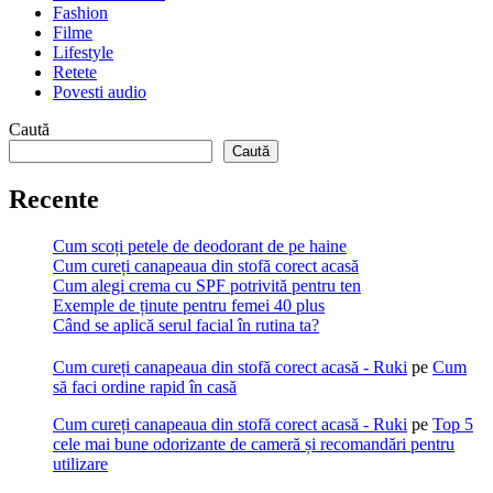
Fashion
Filme
Lifestyle
Retete
Povesti audio
Caută
Caută
Recente
Cum scoți petele de deodorant de pe haine
Cum cureți canapeaua din stofă corect acasă
Cum alegi crema cu SPF potrivită pentru ten
Exemple de ținute pentru femei 40 plus
Când se aplică serul facial în rutina ta?
Cum cureți canapeaua din stofă corect acasă - Ruki
pe
Cum
să faci ordine rapid în casă
Cum cureți canapeaua din stofă corect acasă - Ruki
pe
Top 5
cele mai bune odorizante de cameră și recomandări pentru
utilizare