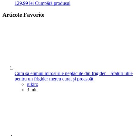
129,99
lei
Cumpără produsul
Articole Favorite
Cum să elimini mirosurile neplăcute din frigider – Sfaturi utile
pentru un frigider mereu curat și proaspăt
Posted
rukiro
3 min