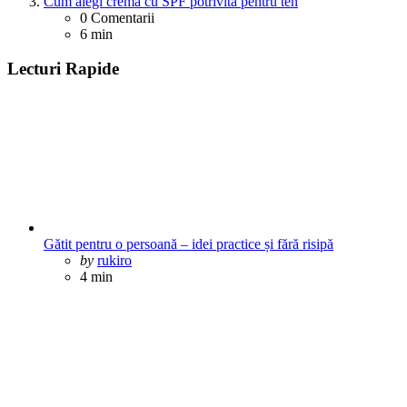
Cum alegi crema cu SPF potrivită pentru ten
0
Comentarii
6 min
Lecturi Rapide
Gătit pentru o persoană – idei practice și fără risipă
Posted
by
rukiro
4 min