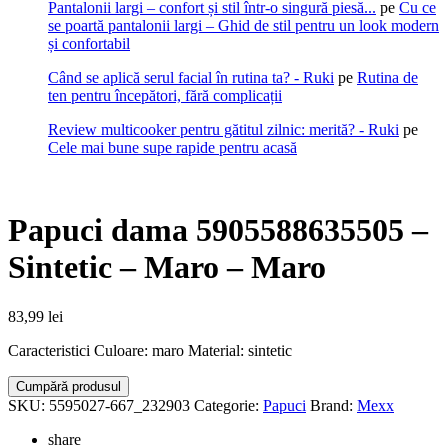
Pantalonii largi – confort și stil într-o singură piesă...
pe
Cu ce
se poartă pantalonii largi – Ghid de stil pentru un look modern
și confortabil
Când se aplică serul facial în rutina ta? - Ruki
pe
Rutina de
ten pentru începători, fără complicații
Review multicooker pentru gătitul zilnic: merită? - Ruki
pe
Cele mai bune supe rapide pentru acasă
Papuci dama 5905588635505 –
Sintetic – Maro – Maro
83,99
lei
Caracteristici Culoare: maro Material: sintetic
Cumpără produsul
SKU:
5595027-667_232903
Categorie:
Papuci
Brand:
Mexx
share