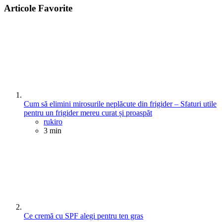
Articole Favorite
Cum să elimini mirosurile neplăcute din frigider – Sfaturi utile
pentru un frigider mereu curat și proaspăt
Posted
rukiro
3 min
Ce cremă cu SPF alegi pentru ten gras