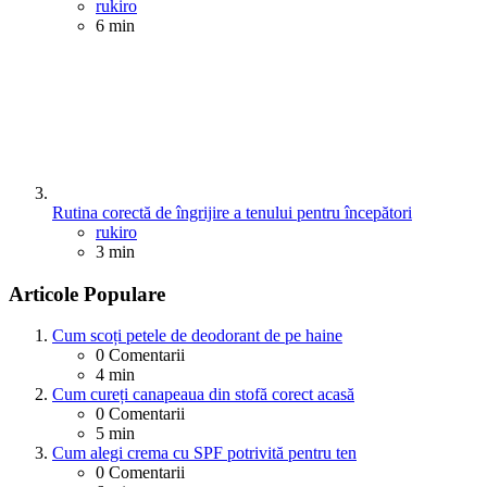
Posted
rukiro
6 min
Rutina corectă de îngrijire a tenului pentru începători
Posted
rukiro
3 min
Articole Populare
Cum scoți petele de deodorant de pe haine
0
Comentarii
4 min
Cum cureți canapeaua din stofă corect acasă
0
Comentarii
5 min
Cum alegi crema cu SPF potrivită pentru ten
0
Comentarii