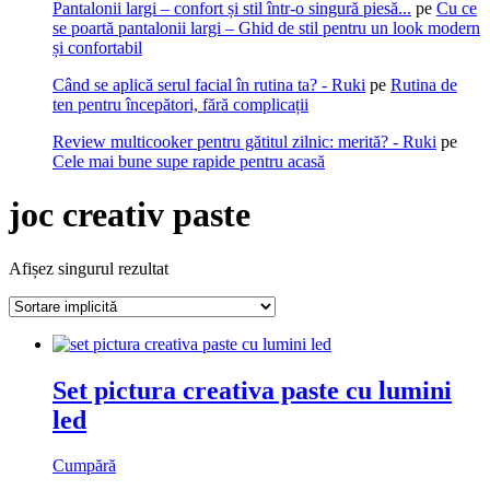
Pantalonii largi – confort și stil într-o singură piesă...
pe
Cu ce
se poartă pantalonii largi – Ghid de stil pentru un look modern
și confortabil
Când se aplică serul facial în rutina ta? - Ruki
pe
Rutina de
ten pentru începători, fără complicații
Review multicooker pentru gătitul zilnic: merită? - Ruki
pe
Cele mai bune supe rapide pentru acasă
joc creativ paste
Afișez singurul rezultat
Set pictura creativa paste cu lumini
led
Cumpără