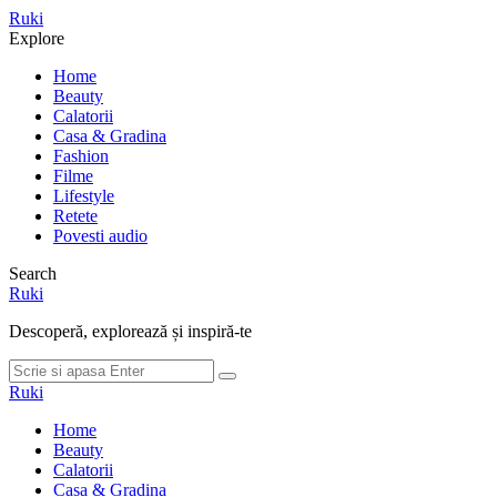
Meniu
Ruki
Cauta
Explore
Home
Beauty
Calatorii
Casa & Gradina
Fashion
Filme
Lifestyle
Retete
Povesti audio
Search
Ruki
Descoperă, explorează și inspiră-te
Cauta
Cauta
dupa:
Ruki
Home
Beauty
Calatorii
Casa & Gradina