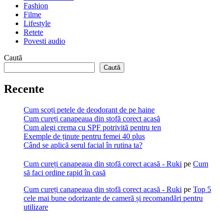
Fashion
Filme
Lifestyle
Retete
Povesti audio
Caută
Caută
Recente
Cum scoți petele de deodorant de pe haine
Cum cureți canapeaua din stofă corect acasă
Cum alegi crema cu SPF potrivită pentru ten
Exemple de ținute pentru femei 40 plus
Când se aplică serul facial în rutina ta?
Cum cureți canapeaua din stofă corect acasă - Ruki
pe
Cum
să faci ordine rapid în casă
Cum cureți canapeaua din stofă corect acasă - Ruki
pe
Top 5
cele mai bune odorizante de cameră și recomandări pentru
utilizare