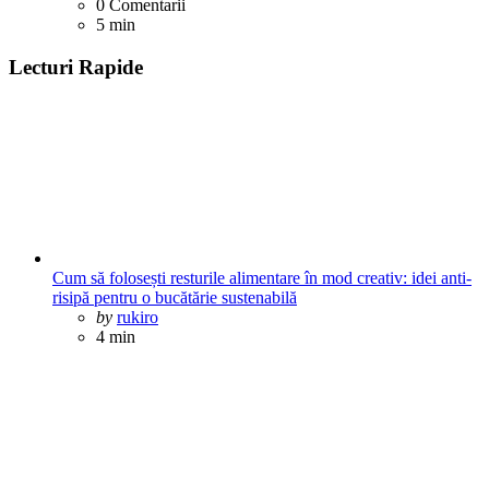
0
Comentarii
5 min
Lecturi Rapide
Cum să folosești resturile alimentare în mod creativ: idei anti-
risipă pentru o bucătărie sustenabilă
Posted
by
rukiro
4 min