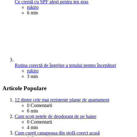
Ce cremă cu SPF alegi pentru ten gras
Posted
rukiro
6 min
Rutina corectă de îngrijire a tenului pentru începători
Posted
rukiro
3 min
Articole Populare
12 dintre cele mai rezistente plante de apartament
0
Comentarii
6 min
Cum scoți petele de deodorant de pe haine
0
Comentarii
4 min
Cum cureți canapeaua din stofă corect acasă