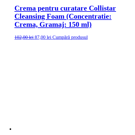
Crema pentru curatare Collistar
Cleansing Foam (Concentratie:
Crema, Gramaj: 150 ml)
Prețul
Prețul
102,00
lei
87,00
lei
Cumpără produsul
inițial
curent
a
este:
fost:
87,00 lei.
102,00 lei.