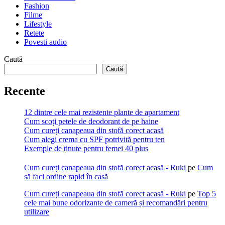
Fashion
Filme
Lifestyle
Retete
Povesti audio
Caută
Caută
Recente
12 dintre cele mai rezistente plante de apartament
Cum scoți petele de deodorant de pe haine
Cum cureți canapeaua din stofă corect acasă
Cum alegi crema cu SPF potrivită pentru ten
Exemple de ținute pentru femei 40 plus
Cum cureți canapeaua din stofă corect acasă - Ruki
pe
Cum
să faci ordine rapid în casă
Cum cureți canapeaua din stofă corect acasă - Ruki
pe
Top 5
cele mai bune odorizante de cameră și recomandări pentru
utilizare