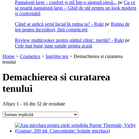
Pantalonii largi – confort și stil într-o singură piesă...
pe
Cu ce
se poartă pantalonii largi – Ghid de stil pentru un look modern
și confortabil
Când se aplică serul facial în rutina ta? - Ruki
pe
Rutina de
ten pentru începători, fără complicații
Review multicooker pentru gătitul zilnic: merită? - Ruki
pe
Cele mai bune supe rapide pentru acasă
Home
>
Cosmetice
>
Ingrijire ten
>
Demachierea si curatarea
tenului
Demachierea si curatarea
tenului
Afișez 1 - 16 din 32 de rezultate