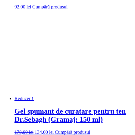
92,00
lei
Cumpără produsul
Reduceri!
Gel spumant de curatare pentru ten
Dr.Sebagh (Gramaj: 150 ml)
Prețul
Prețul
178,00
lei
134,00
lei
Cumpără produsul