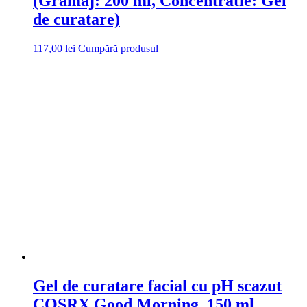
(Gramaj: 200 ml, Concentratie: Gel
de curatare)
117,00
lei
Cumpără produsul
Gel de curatare facial cu pH scazut
COSRX Good Morning, 150 ml