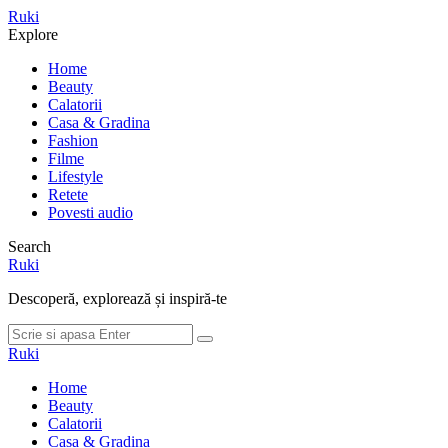
Meniu
Ruki
Cauta
Explore
Home
Beauty
Calatorii
Casa & Gradina
Fashion
Filme
Lifestyle
Retete
Povesti audio
Search
Ruki
Descoperă, explorează și inspiră-te
Cauta
Cauta
dupa:
Ruki
Home
Beauty
Calatorii
Casa & Gradina