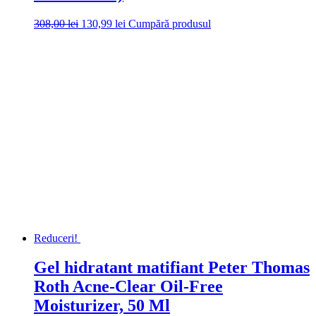
Prețul
Prețul
308,00
lei
130,99
lei
Cumpără produsul
inițial
curent
a
este:
fost:
130,99 lei.
308,00 lei.
Reduceri!
Gel hidratant matifiant Peter Thomas
Roth Acne-Clear Oil-Free
Moisturizer, 50 Ml