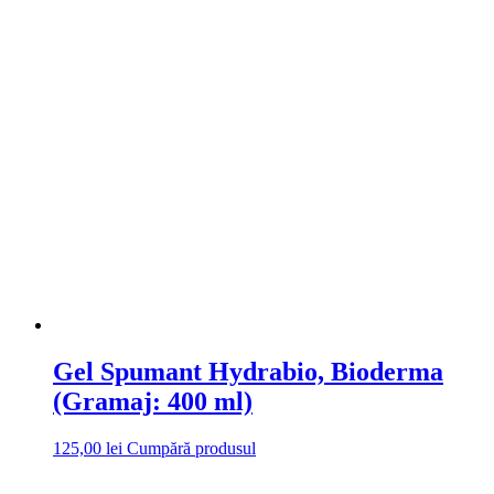
inițial
curent
a
este:
fost:
134,00 lei.
178,00 lei.
Gel Spumant Hydrabio, Bioderma
(Gramaj: 400 ml)
125,00
lei
Cumpără produsul