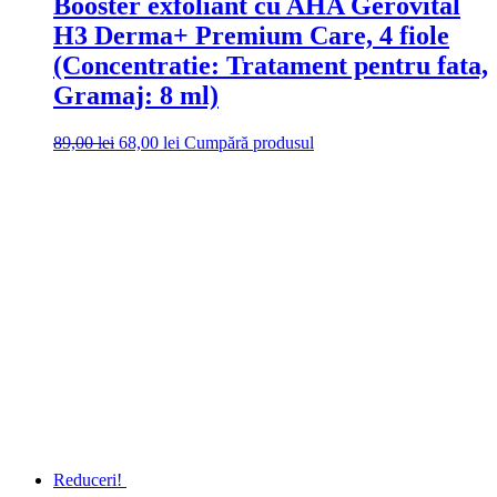
Booster exfoliant cu AHA Gerovital
H3 Derma+ Premium Care, 4 fiole
(Concentratie: Tratament pentru fata,
Gramaj: 8 ml)
Prețul
Prețul
89,00
lei
68,00
lei
Cumpără produsul
inițial
curent
a
este:
fost:
68,00 lei.
89,00 lei.
Reduceri!