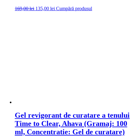
Prețul
Prețul
169,00
lei
135,00
lei
Cumpără produsul
inițial
curent
a
este:
fost:
135,00 lei.
169,00 lei.
Gel revigorant de curatare a tenului
Time to Clear, Ahava (Gramaj: 100
ml, Concentratie: Gel de curatare)