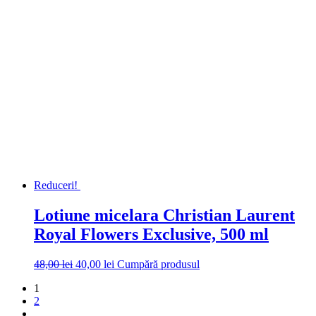
Reduceri!
Lotiune micelara Christian Laurent
Royal Flowers Exclusive, 500 ml
Prețul
Prețul
48,00
lei
40,00
lei
Cumpără produsul
inițial
curent
1
a
este:
2
fost:
40,00 lei.
48,00 lei.