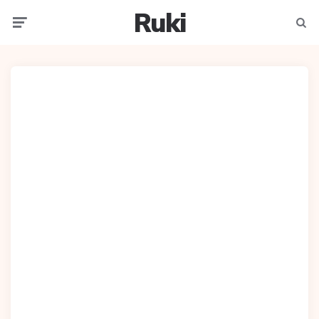
Ruki
Meniu
Caut