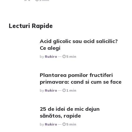
Lecturi Rapide
Acid glicolic sau acid salicilic?
Ce alegi
Posted
By
Rukiro
5 min
Plantarea pomilor fructiferi
primavara: cand si cum se face
Posted
By
Rukiro
1 min
25 de idei de mic dejun
sănătos, rapide
Posted
By
Rukiro
5 min