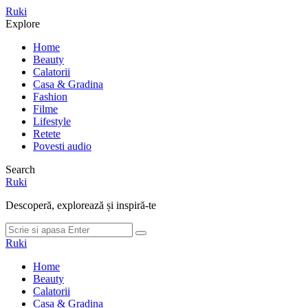
Meniu
Ruki
Cauta
Explore
Home
Beauty
Calatorii
Casa & Gradina
Fashion
Filme
Lifestyle
Retete
Povesti audio
Search
Ruki
Descoperă, explorează și inspiră-te
Cauta
Cauta
dupa:
Ruki
Home
Beauty
Calatorii
Casa & Gradina