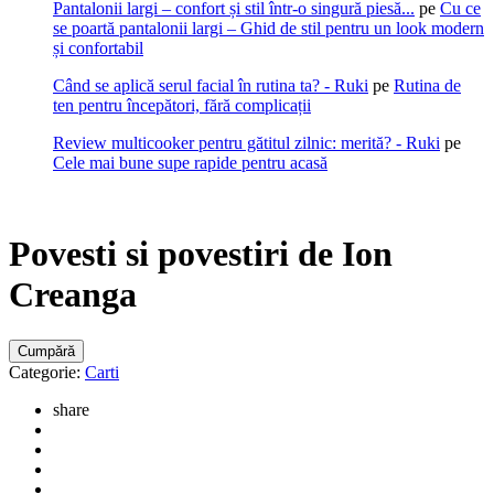
Pantalonii largi – confort și stil într-o singură piesă...
pe
Cu ce
se poartă pantalonii largi – Ghid de stil pentru un look modern
și confortabil
Când se aplică serul facial în rutina ta? - Ruki
pe
Rutina de
ten pentru începători, fără complicații
Review multicooker pentru gătitul zilnic: merită? - Ruki
pe
Cele mai bune supe rapide pentru acasă
Povesti si povestiri de Ion
Creanga
Cumpără
Categorie:
Carti
share