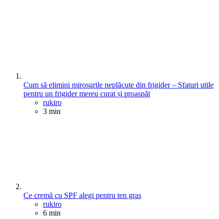
Cum să elimini mirosurile neplăcute din frigider – Sfaturi utile
pentru un frigider mereu curat și proaspăt
Posted
rukiro
3 min
Ce cremă cu SPF alegi pentru ten gras
Posted
rukiro
6 min