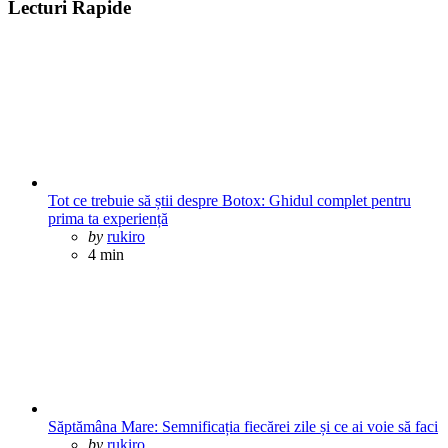
Lecturi Rapide
Tot ce trebuie să știi despre Botox: Ghidul complet pentru
prima ta experiență
Posted
by
rukiro
4 min
Săptămâna Mare: Semnificația fiecărei zile și ce ai voie să faci
Posted
by
rukiro