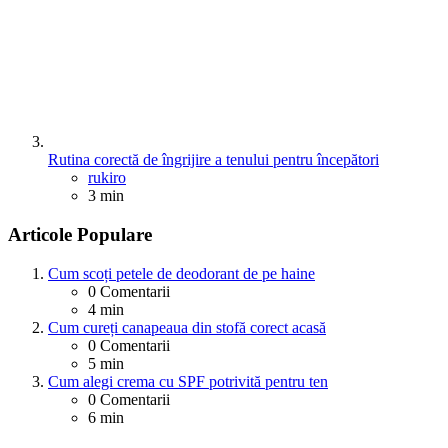
Rutina corectă de îngrijire a tenului pentru începători
Posted
rukiro
3 min
Articole Populare
Cum scoți petele de deodorant de pe haine
0
Comentarii
4 min
Cum cureți canapeaua din stofă corect acasă
0
Comentarii
5 min
Cum alegi crema cu SPF potrivită pentru ten
0
Comentarii
6 min