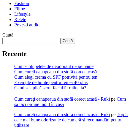
Fashion
Filme
Lifestyle
Retete
Povesti audio
Caută
Caută
Recente
Cum scoți petele de deodorant de pe haine
Cum cureți canapeaua din stofă corect acasă
Cum alegi crema cu SPF potrivită pentru ten
Exemple de ținute pentru femei 40 plus
Când se aplică serul facial în rutina ta?
Cum cureți canapeaua din stofă corect acasă - Ruki
pe
Cum
să faci ordine rapid în casă
Cum cureți canapeaua din stofă corect acasă - Ruki
pe
Top 5
cele mai bune odorizante de cameră și recomandări pentru
utilizare