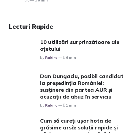
0
6 min
Lecturi Rapide
10 utilizări surprinzătoare ale
oțetului
Posted
By
Rukiro
6 min
Dan Dungaciu, posibil candidat
la președinția României:
susținere din partea AUR și
acuzații de abuz în serviciu
Posted
By
Rukiro
1 min
Cum să cureți ușor hota de
grăsime arsă: soluții rapide și