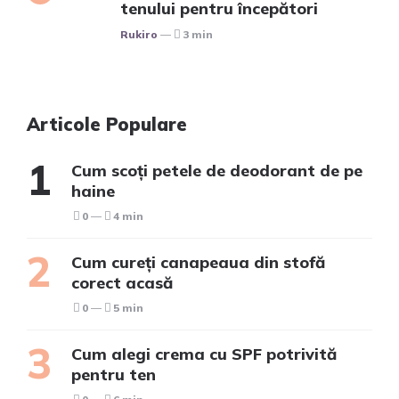
tenului pentru începători
Posted
Rukiro
3 min
Articole Populare
Cum scoți petele de deodorant de pe
haine
0
4 min
Cum cureți canapeaua din stofă
corect acasă
0
5 min
Cum alegi crema cu SPF potrivită
pentru ten