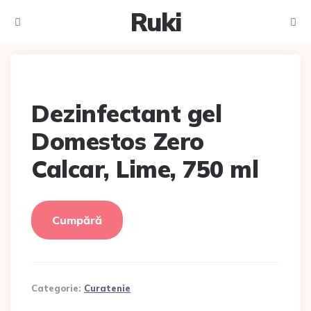
Ruki
Meniu
Caut
Dezinfectant gel
Domestos Zero
Calcar, Lime, 750 ml
Cumpără
Categorie:
Curatenie