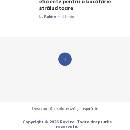
eficiente pentru o bucătărie
strălucitoare
Posted
By
Rukiro
3 min
Descoperă, explorează și inspiră-te
Copyright © 2026 Ruki.ro. Toate drepturile
rezervate.