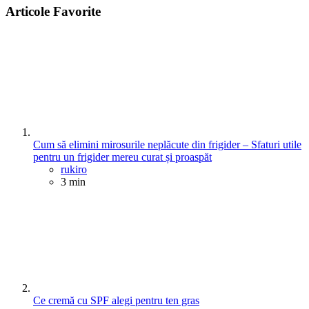
Articole Favorite
Cum să elimini mirosurile neplăcute din frigider – Sfaturi utile
pentru un frigider mereu curat și proaspăt
Posted
rukiro
3 min
Ce cremă cu SPF alegi pentru ten gras