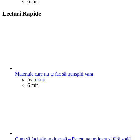
6 min
Lecturi Rapide
Materiale care nu te fac să transpiri vara
Posted
by
rukiro
6 min
Cum să faci săpun de casă – Rețete naturale cu și fără sodă