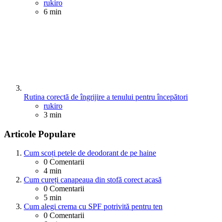
Posted
rukiro
6 min
Rutina corectă de îngrijire a tenului pentru începători
Posted
rukiro
3 min
Articole Populare
Cum scoți petele de deodorant de pe haine
0
Comentarii
4 min
Cum cureți canapeaua din stofă corect acasă
0
Comentarii
5 min
Cum alegi crema cu SPF potrivită pentru ten
0
Comentarii