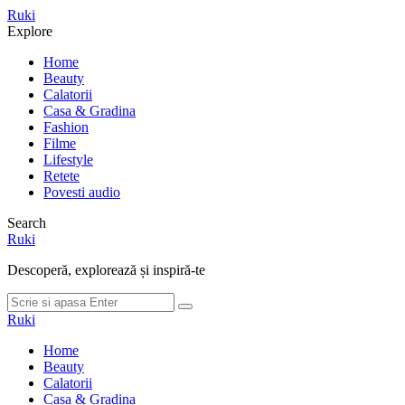
Meniu
Ruki
Cauta
Explore
Home
Beauty
Calatorii
Casa & Gradina
Fashion
Filme
Lifestyle
Retete
Povesti audio
Search
Ruki
Descoperă, explorează și inspiră-te
Cauta
Cauta
dupa:
Ruki
Home
Beauty
Calatorii
Casa & Gradina