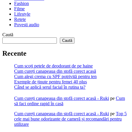
Fashion
Filme
Lifestyle
Retete
Povesti audio
Caută
Caută
Recente
Cum scoți petele de deodorant de pe haine
Cum cureți canapeaua din stofă corect acasă
Cum alegi crema cu SPF potrivită pentru ten
Exemple de ținute pentru femei 40 plus
Când se aplică serul facial în rutina ta?
Cum cureți canapeaua din stofă corect acasă - Ruki
pe
Cum
să faci ordine rapid în casă
Cum cureți canapeaua din stofă corect acasă - Ruki
pe
Top 5
cele mai bune odorizante de cameră și recomandări pentru
utilizare