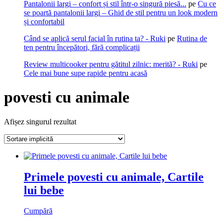
Pantalonii largi – confort și stil într-o singură piesă...
pe
Cu ce
se poartă pantalonii largi – Ghid de stil pentru un look modern
și confortabil
Când se aplică serul facial în rutina ta? - Ruki
pe
Rutina de
ten pentru începători, fără complicații
Review multicooker pentru gătitul zilnic: merită? - Ruki
pe
Cele mai bune supe rapide pentru acasă
povesti cu animale
Afișez singurul rezultat
Primele povesti cu animale, Cartile
lui bebe
Cumpără