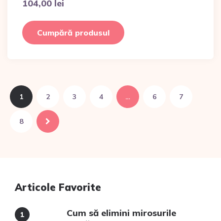
104,00
lei
Cumpără produsul
1
2
3
4
…
6
7
8
Articole Favorite
Cum să elimini mirosurile