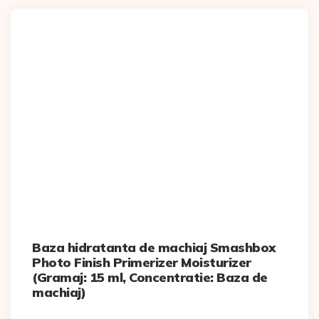
Baza hidratanta de machiaj Smashbox
Photo Finish Primerizer Moisturizer
(Gramaj: 15 ml, Concentratie: Baza de
machiaj)