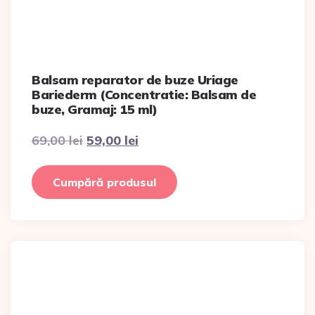
Balsam reparator de buze Uriage
Bariederm (Concentratie: Balsam de
buze, Gramaj: 15 ml)
Prețul
Prețul
69,00
lei
59,00
lei
inițial
curent
a
este:
fost:
59,00 lei.
Cumpără produsul
69,00 lei.