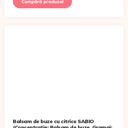
fost:
83,38 lei.
Cumpără produsul
251,15 lei.
Balsam de buze cu citrice SABIO
(Concentratie: Balsam de buze, Gramaj: